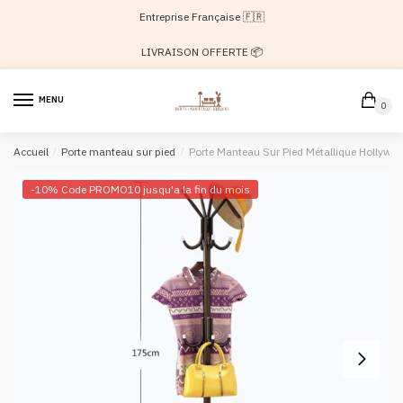
Passer
Aller
Entreprise Française 🇫🇷
à
au
la
contenu
LIVRAISON OFFERTE 📦
navigation
MENU
0
Accueil
/
Porte manteau sur pied
/
Porte Manteau Sur Pied Métallique Hollywo
-10% Code PROMO10 jusqu'a la fin du mois