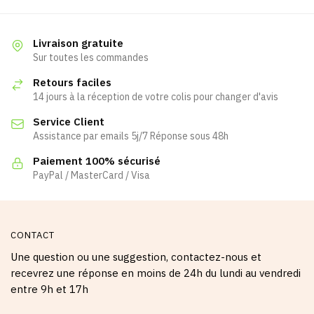
a
a
plusieurs
plusieurs
variations.
variations.
Livraison gratuite
Les
Les
Sur toutes les commandes
options
options
Retours faciles
peuvent
peuvent
14 jours à la réception de votre colis pour changer d'avis
être
être
Service Client
choisies
choisies
Assistance par emails 5j/7 Réponse sous 48h
sur
sur
la
la
Paiement 100% sécurisé
page
page
PayPal / MasterCard / Visa
du
du
produit
produit
CONTACT
Une question ou une suggestion, contactez-nous et
recevrez une réponse en moins de 24h du lundi au vendredi
entre 9h et 17h