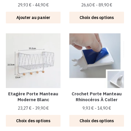
29,93
€
-
44,90
€
26,60
€
-
89,90
€
Ce
Ajouter au panier
Choix des options
produit
a
plusieurs
variations.
Les
options
peuvent
être
choisies
sur
la
Etagère Porte Manteau
Crochet Porte Manteau
Moderne Blanc
Rhinocéros À Coller
page
du
23,27
€
-
39,90
€
9,93
€
-
14,90
€
produit
Ce
Ce
Choix des options
Choix des options
produit
produit