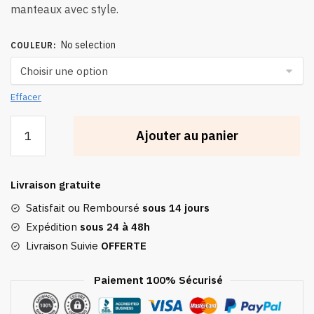
manteaux avec style.
No selection
COULEUR
:
Effacer
quantité
Ajouter au panier
de
Porte
Manteau
Livraison gratuite
Sur
Pied
Satisfait ou Remboursé
sous 14 jours
Métallique
Expédition
sous 24 à 48h
Hollywood
Livraison Suivie
OFFERTE
Paiement 100% Sécurisé